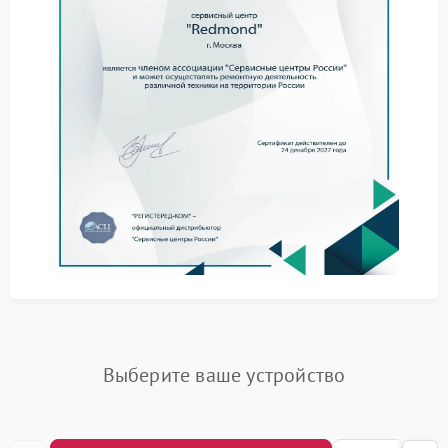
Проблемы с электричеством.
Неполадки в
электросети могут повлиять на работу устройств.
Контактная информация для заказа ремонта
в Москве
Для заказа ремонта вашего устройства Redmond в
Москве, пожалуйста, свяжитесь с нами по телефону
+7 (495) 023-73-25. Вы также можете посетить наш
офис по адресу ул. Чаянова 18, где мы предоставим
профессиональную консультацию и поможем с
оформлением заявки на ремонт.
Преимущества нашего сервисного центра
Выбирая наш сервис для ремонта устройств
Redmond в Москве, вы можете рассчитывать на:
Опыт и профессионализм.
Наши специалисты
обладают необходимыми навыками и опытом
для качественного ремонта устройств Redmond.
Выберите ваше устройство
Использование оригинальных запасных частей.
Мы используем только сертифицированные
детали для обеспечения надежности и