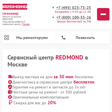
+7 (495) 023-73-25
Ежедневно с 9:00 до 21:00
FIX-REDMOND
+7 (800) 100-33-26
Ремонт устройств
REDMOND
Звонок бесплатный по РФ
Специализированный
cервисный центр г.
Москва
Мы ремонтируем
Позвонить
Сервисный центр
REDMOND
в
Москве
за 30 мин
Выезд мастера на дом
бесплатно
бесплатно
Диагностика в сервисном центре
Гарантия на ремонт и запчасти до 3х лет
Честные цены на ремонт - от 300 рублей
Оригинальные комплектующие
20%
Скидка для вас до
Ремонт вертикальных пылесосов REDMOND
Ремонт роботов-пылесосов REDMOND
Ремонт парогенераторов REDMOND
Ремонт очистителей воздуха REDMOND
Ремонт роботов-стеклоочистителей REDMOND
Ремонт водонагревателей REDMOND
Ремонт планетарных миксеров REDMOND