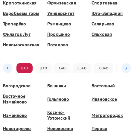
Кропоткинская
Фрунзенская
Спортивная
Воробьёвы горы
Университет
Юго-Западная
Тропарёво
Румянцево
Саларьево
Филатов Луг
Прокшино
Ольховая
Новомосковская
Потапово
ВАО
ЦАО
САО
СВАО
ЮВАО
ЮАО
Богородское
Вешняки
Восточный
Восточное
Гольяново
Ивановское
Измайлово
Косино-
Измайлово
Метрогородок
Ухтомский
Новогиреево
Новокосино
Перово